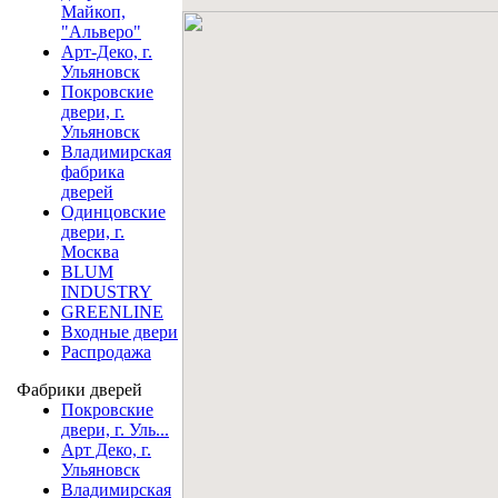
Майкоп,
"Альверо"
Арт-Деко, г.
Ульяновск
Покровские
двери, г.
Ульяновск
Владимирская
фабрика
дверей
Одинцовские
двери, г.
Москва
BLUM
INDUSTRY
GREENLINE
Входные двери
Распродажа
Фабрики дверей
Покровские
двери, г. Уль...
Арт Деко, г.
Ульяновск
Владимирская