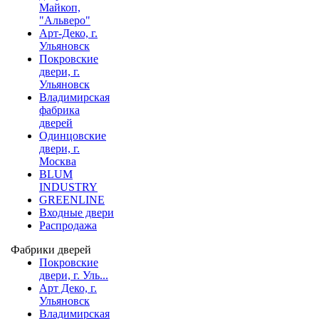
Майкоп,
"Альверо"
Арт-Деко, г.
Ульяновск
Покровские
двери, г.
Ульяновск
Владимирская
фабрика
дверей
Одинцовские
двери, г.
Москва
BLUM
INDUSTRY
GREENLINE
Входные двери
Распродажа
Фабрики дверей
Покровские
двери, г. Уль...
Арт Деко, г.
Ульяновск
Владимирская