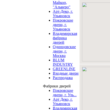
Майкоп,
"Альверо"
Арт-Деко, г.
Ульяновск
Покровские
двери, г.
Ульяновск
Владимирская
фабрика
дверей
Одинцовские
двери, г.
Москва
BLUM
INDUSTRY
GREENLINE
Входные двери
Распродажа
Фабрики дверей
Покровские
двери, г. Уль...
Арт Деко, г.
Ульяновск
Владимирская