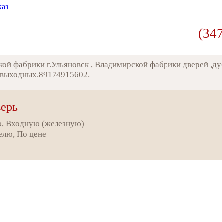
каз
(34
ской фабрики г.Ульяновск , Владимирской фабрики дверей ,д
з выходных.89174915602.
верь
, Входную (железную)
елю, По цене