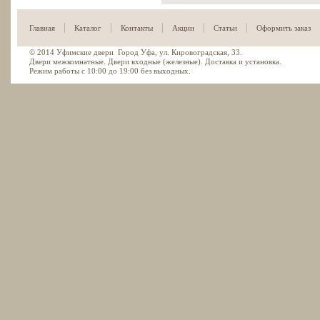
|
|
|
|
|
Главная
Каталог
Контакты
Акции
Статьи
Оформить заказ
© 2014
Уфимские двери
Город Уфа, ул. Кировоградская, 33.
Двери межкомнатные. Двери входные (железные). Доставка и установка.
Режим работы с 10:00 до 19:00 без выходных.