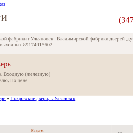
каз
(34
ской фабрики г.Ульяновск , Владимирской фабрики дверей ,д
з выходных.89174915602.
верь
, Входную (железную)
елю, По цене
ери
»
Покровские двери, г. Ульяновск
Рада-м