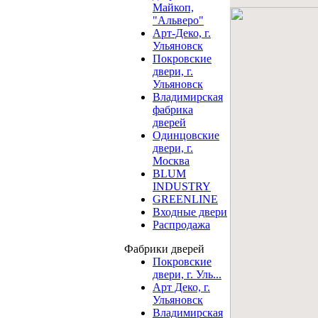
Майкоп,
"Альверо"
Арт-Деко, г.
Ульяновск
Покровские
двери, г.
Ульяновск
Владимирская
фабрика
дверей
Одинцовские
двери, г.
Москва
BLUM
INDUSTRY
GREENLINE
Входные двери
Распродажа
Фабрики дверей
Покровские
двери, г. Уль...
Арт Деко, г.
Ульяновск
Владимирская